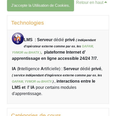
Retour en haut
J’accepte la Utilisation de Cookies.
Blocs
Passer Technologies
Technologies
LMS : Serveur
dédié
privé
( indépendant
d'opérateur externe comme par ex. les
GAFAM,
,
plateforme Internet d'
YVMOR ou BHATX )
apprentissage en ligne accessible 24/24 7/7.
IA
(
I
ntelligence
A
rtificielle)
:
Serveur
dédié
privé
,
( service indépendant d'ingérence externe comme par ex. les
,
interactions entre le
GAFAM, YVMOR ou BHATX
)
LMS et l' IA
pour certains modules
d'apprentissage.
Passer Catégories de cours
Catégories de cours