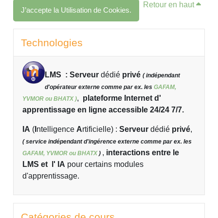
Retour en haut
J’accepte la Utilisation de Cookies.
Blocs
Passer Technologies
Technologies
LMS : Serveur
dédié
privé
( indépendant
d'opérateur externe comme par ex. les
GAFAM,
,
plateforme Internet d'
YVMOR ou BHATX )
apprentissage en ligne accessible 24/24 7/7.
IA
(
I
ntelligence
A
rtificielle)
:
Serveur
dédié
privé
,
( service indépendant d'ingérence externe comme par ex. les
,
interactions entre le
GAFAM, YVMOR ou BHATX
)
LMS et l' IA
pour certains modules
d'apprentissage.
Passer Catégories de cours
Catégories de cours