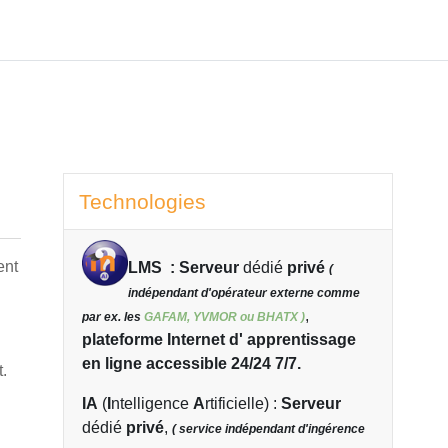
Blocs
Passer Technologies
Technologies
ent
LMS : Serveur
dédié
privé
(
indépendant d'opérateur externe comme
,
par ex. les
GAFAM, YVMOR ou BHATX )
plateforme Internet d'
apprentissage
en ligne accessible 24/24 7/7.
.
IA
(
I
ntelligence
A
rtificielle)
:
Serveur
dédié
privé
,
( service indépendant d'ingérence