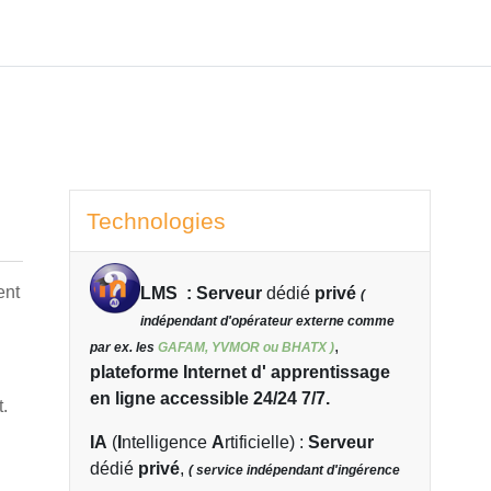
Blocs
Passer Technologies
Technologies
ent
LMS : Serveur
dédié
privé
(
indépendant d'opérateur externe comme
,
par ex. les
GAFAM, YVMOR ou BHATX )
plateforme Internet d'
apprentissage
en ligne accessible 24/24 7/7.
.
IA
(
I
ntelligence
A
rtificielle)
:
Serveur
dédié
privé
,
( service indépendant d'ingérence