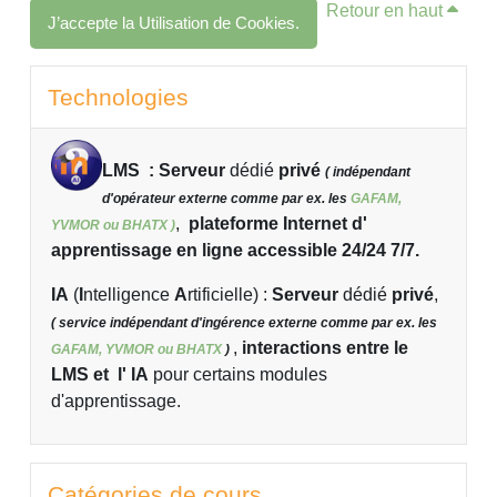
Retour en haut
J’accepte la Utilisation de Cookies.
Blocs
Passer Technologies
Technologies
LMS : Serveur
dédié
privé
( indépendant
d'opérateur externe comme par ex. les
GAFAM,
,
plateforme Internet d'
YVMOR ou BHATX )
apprentissage en ligne accessible 24/24 7/7.
IA
(
I
ntelligence
A
rtificielle)
:
Serveur
dédié
privé
,
( service indépendant d'ingérence externe comme par ex. les
,
interactions entre le
GAFAM, YVMOR ou BHATX
)
LMS et l' IA
pour certains modules
d'apprentissage.
Passer Catégories de cours
Catégories de cours