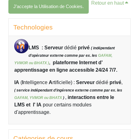
Retour en haut
J’accepte la Utilisation de Cookies.
Blocs
Passer Technologies
Technologies
LMS : Serveur
dédié
privé
( indépendant
d'opérateur externe comme par ex. les
GAFAM,
,
plateforme Internet d'
YVMOR ou BHATX )
apprentissage en ligne accessible 24/24 7/7.
IA
(
I
ntelligence
A
rtificielle)
:
Serveur
dédié
privé
,
( service indépendant d'ingérence externe comme par ex. les
,
interactions entre le
GAFAM, YVMOR ou BHATX
)
LMS et l' IA
pour certains modules
d'apprentissage.
Passer Catégories de cours
Catégories de cours