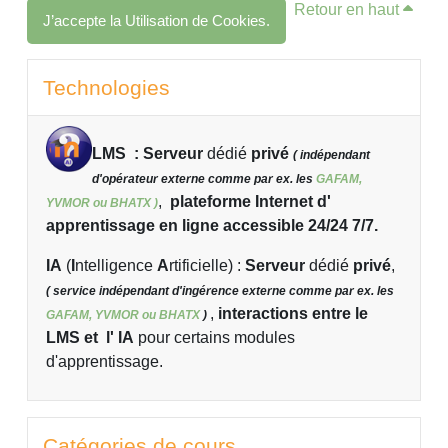
Retour en haut
J’accepte la Utilisation de Cookies.
Blocs
Passer Technologies
Technologies
LMS : Serveur
dédié
privé
( indépendant
d'opérateur externe comme par ex. les
GAFAM,
,
plateforme Internet d'
YVMOR ou BHATX )
apprentissage en ligne accessible 24/24 7/7.
IA
(
I
ntelligence
A
rtificielle)
:
Serveur
dédié
privé
,
( service indépendant d'ingérence externe comme par ex. les
,
interactions entre le
GAFAM, YVMOR ou BHATX
)
LMS et l' IA
pour certains modules
d'apprentissage.
Passer Catégories de cours
Catégories de cours