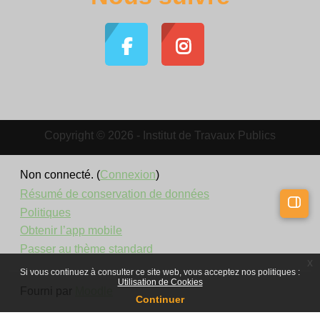
Copyright © 2026 - Institut de Travaux Publics
Non connecté. (
Connexion
)
Résumé de conservation de données
Politiques
Ouvri
Obtenir l’app mobile
Passer au thème standard
x
Si vous continuez à consulter ce site web, vous acceptez nos politiques :
Utilisation de Cookies
Fourni par
Moodle
Continuer