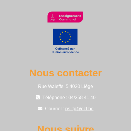
Nous contacter
Rue Waleffe, 5 4020 Liège
Téléphone : 04/258 41 40
Courriel :
ps.itp@ecl.be
Nous suivre