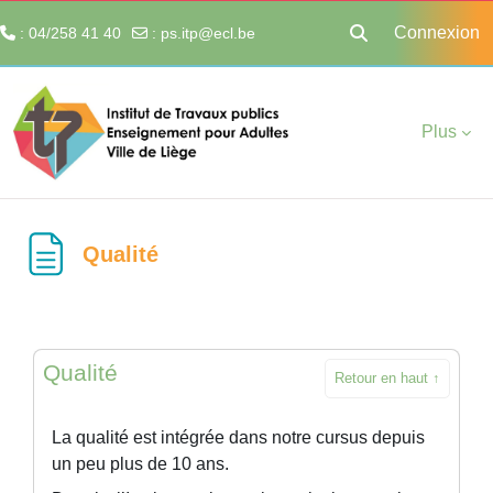
Connexion
: 04/258 41 40
:
ps.itp@ecl.be
Activer/désactiver 
Passer au contenu principal
Plus
Qualité
Qualité
Retour en haut ↑
La qualité est intégrée dans notre cursus depuis
un peu plus de 10 ans.