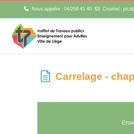
Nous appeler
: 04/258 41 40
Courriel
:
ps.i
Passer au contenu principal
Carrelage - cha
Ense