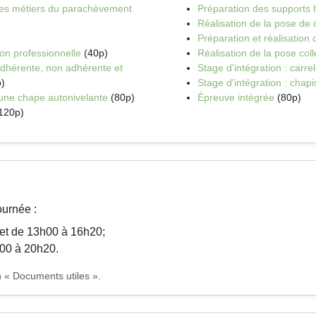
e des métiers du parachèvement
Préparation des supports 
Réalisation de la pose de 
Préparation et réalisation
on professionnelle
(40p)
Réalisation de la pose coll
adhérente, non adhérente et
Stage d'intégration : carre
)
Stage d'intégration : chapi
'une chape autonivelante
(80p)
Épreuve intégrée
(80p)
120p)
ournée :
 et de 13h00 à 16h20;
h00 à 20h20.
n « Documents utiles ».