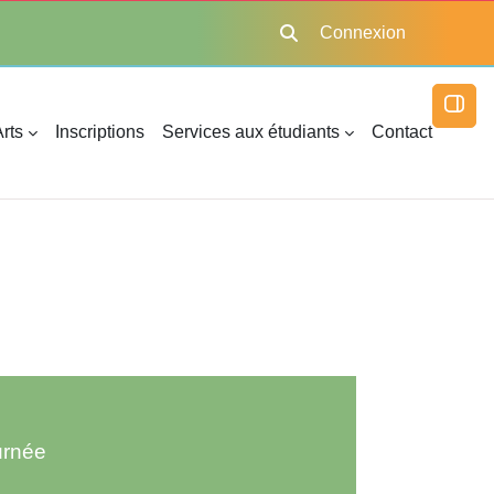
Connexion
Activer/désactiver la saisie
Ouvri
rts
Inscriptions
Services aux étudiants
Contact
urnée