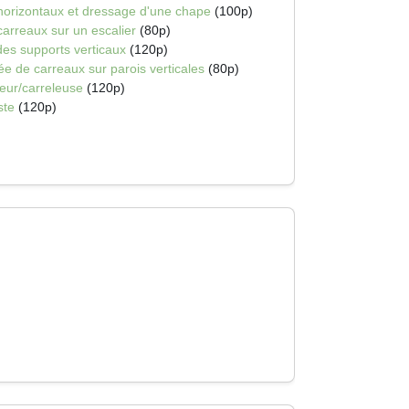
horizontaux et dressage d'une chape
(100p)
carreaux sur un escalier
(80p)
 des supports verticaux
(120p)
ée de carreaux sur parois verticales
(80p)
leur/carreleuse
(120p)
ste
(120p)