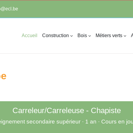
tp@ecl.be
Accueil
Construction
Bois
Métiers verts
A
pe
Carreleur/Carreleuse - Chapiste
ignement secondaire supérieur · 1 an · Cours en jo