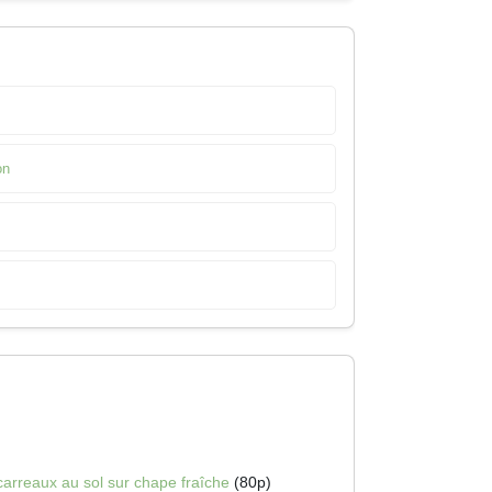
on
carreaux au sol sur chape fraîche
(80p)