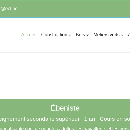
tp@ecl.be
Accueil
Construction
Bois
Métiers verts
A
Ébéniste
ignement secondaire supérieur · 1 an · Cours en s
onnalisante conçue pour les adultes, les travailleurs et les per