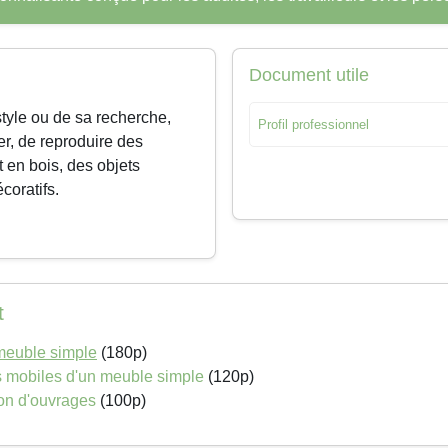
Document utile
style ou de sa recherche,
Profil professionnel
er, de reproduire des
t en bois, des objets
écoratifs.
t
 meuble simple
(180p)
s mobiles d'un meuble simple
(120p)
ion d'ouvrages
(100p)