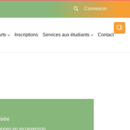
Connexion
Activer/désactiver la saisie
Ouvri
rts
Inscriptions
Services aux étudiants
Contact
oirée
sonnes en reconversion.