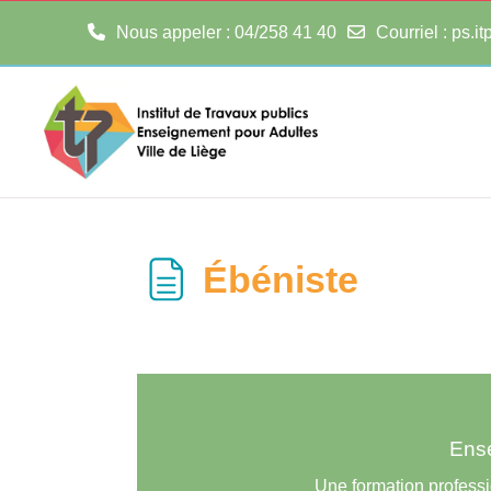
Nous appeler
: 04/258 41 40
Courriel
:
ps.i
Passer au contenu principal
Ébéniste
Ense
Une formation professi