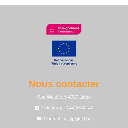
Nous contacter
Rue Waleffe, 5 4020 Liège
Téléphone : 04/258 41 40
Courriel :
ps.itp@ecl.be