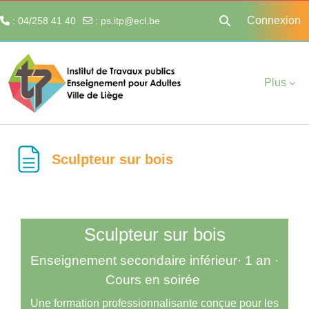
Connexion
: 04/258 41 40
:
ps.itp@ecl.be
Activer/désactiver 
Passer au contenu principal
Plus
Sculpteur sur bois
Sculpteur sur bois
Enseignement secondaire inférieur· 1 an ·
Cours en soirée
Une formation professionnalisante conçue pour les