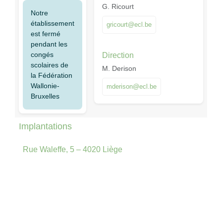
G. Ricourt
Notre
établissement
gricourt@ecl.be
est fermé
pendant les
congés
Direction
scolaires de
M. Derison
la Fédération
Wallonie-
mderison@ecl.be
Bruxelles
Implantations
Rue Waleffe, 5 – 4020 Liège