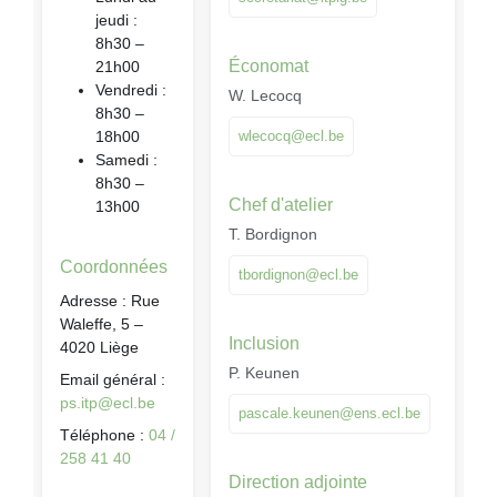
jeudi :
8h30 –
Économat
21h00
Vendredi :
W. Lecocq
8h30 –
18h00
wlecocq@ecl.be
Samedi :
8h30 –
Chef d'atelier
13h00
T. Bordignon
Coordonnées
tbordignon@ecl.be
Adresse : Rue
Waleffe, 5 –
Inclusion
4020 Liège
P. Keunen
Email général :
ps.itp@ecl.be
pascale.keunen@ens.ecl.be
Téléphone :
04 /
258 41 40
Direction adjointe