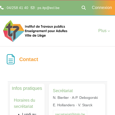
Connexion
: 04/258 41 40
:
ps.itp@ecl.be
Activer/désactiver 
Passer au contenu principal
Plus
Contact
Infos pratiques
Secrétariat
N. Bierlier · A-P. Debogorski
Horaires du
E. Hollanders · V. Starck
secrétariat
Lundi au
secretariat@itplg.be