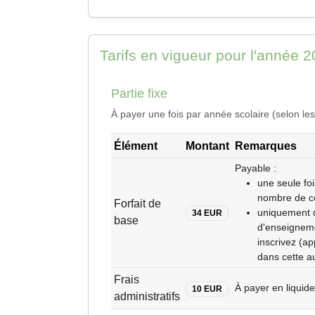
Tarifs en vigueur pour l'année 
Partie fixe
À payer une fois par année scolaire (selon les
Élément
Montant
Remarques
Payable :
une seule foi
nombre de co
Forfait de
uniquement d
34 EUR
base
d'enseigneme
inscrivez (ap
dans cette a
Frais
À payer en liquide 
10 EUR
administratifs