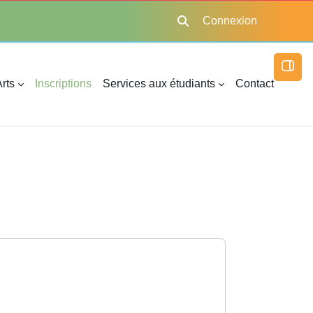
Connexion
Activer/désactiver la saisie
Ouvri
rts
Inscriptions
Services aux étudiants
Contact