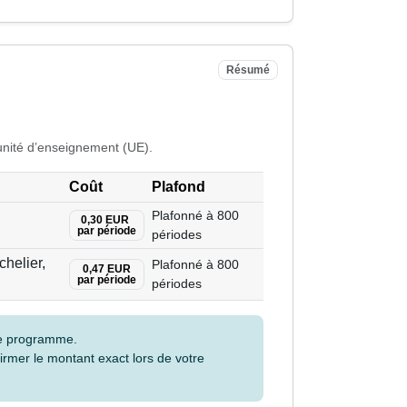
Résumé
unité d’enseignement (UE).
Coût
Plafond
Plafonné à 800
0,30 EUR
par période
périodes
helier,
Plafonné à 800
0,47 EUR
par période
périodes
tre programme.
irmer le montant exact lors de votre