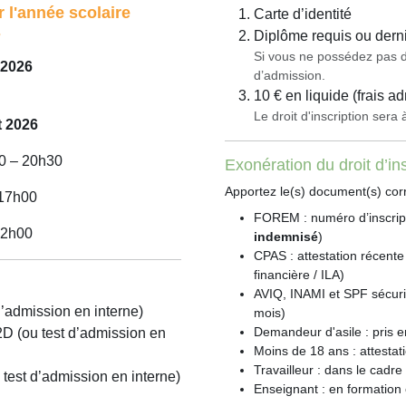
 l'année scolaire
Carte d’identité
Diplôme requis ou dern
7
Si vous ne possédez pas de 
 2026
d’admission.
10 € en liquide (frais admi
Le droit d'inscription sera
ût 2026
00 – 20h30
Exonération du droit d’ins
Apportez le(s) document(s) corr
 17h00
FOREM : numéro d’inscrip
12h00
indemnisé
)
CPAS : attestation récente
financière / ILA)
AVIQ, INAMI et SPF sécurit
d’admission en interne)
mois)
Demandeur d'asile : pris e
D (ou test d’admission en
Moins de 18 ans : attestati
Travailleur : dans le cadr
est d’admission en interne)
Enseignant : en formation