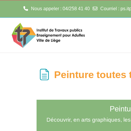
Nous appeler
: 04/258 41 40
Courriel
:
ps.i
Passer au contenu principal
Peinture toutes
Peintu
Découvrir, en arts graphiques, les