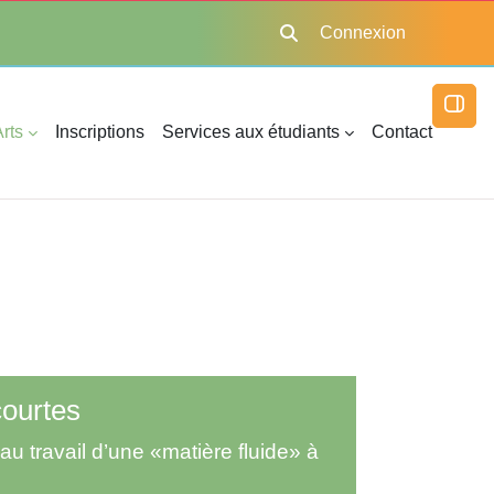
Connexion
Activer/désactiver la saisie
Ouvri
rts
Inscriptions
Services aux étudiants
Contact
courtes
au travail d’une «matière fluide» à