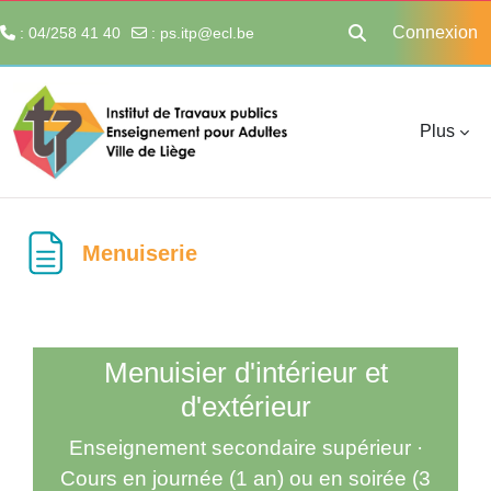
Connexion
: 04/258 41 40
:
ps.itp@ecl.be
Activer/désactiver 
Passer au contenu principal
Plus
Menuiserie
Menuisier d'intérieur et
d'extérieur
Enseignement secondaire supérieur ·
Cours en journée (1 an) ou en soirée (3