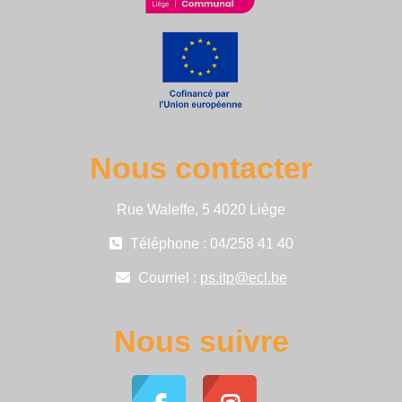
Nous contacter
Rue Waleffe, 5 4020 Liège
Téléphone : 04/258 41 40
Courriel :
ps.itp@ecl.be
Nous suivre