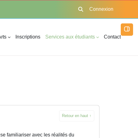
Connexion
Activer/désactiver la saisie
Ouvri
rts
Inscriptions
Services aux étudiants
Contact
Retour en haut ↑
se familiariser avec les réalités du