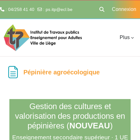
Connexion
: 04/258 41 40
:
ps.itp@ecl.be
Activer/désactiver 
Passer au contenu principal
Plus
Pépinière agroécologique
Gestion des cultures et
valorisation des productions en
pépinières (
NOUVEAU
)
Enseignement secondaire supérieur · 1 UE