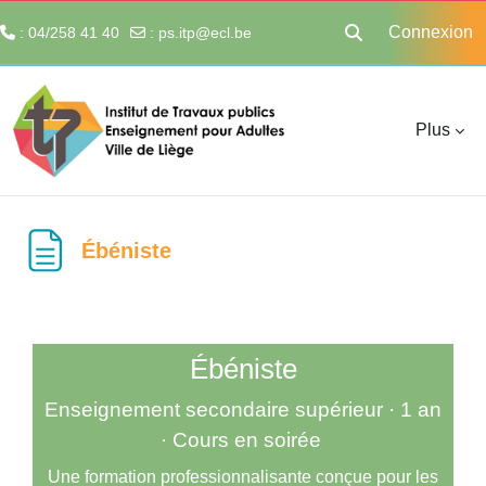
Connexion
: 04/258 41 40
:
ps.itp@ecl.be
Activer/désactiver 
Passer au contenu principal
Plus
Ébéniste
Ébéniste
Enseignement secondaire supérieur · 1 an
· Cours en soirée
Une formation professionnalisante conçue pour les