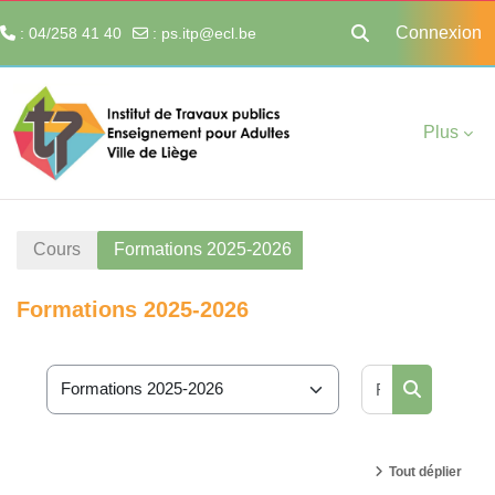
Connexion
: 04/258 41 40
:
ps.itp@ecl.be
Activer/désactiver 
Passer au contenu principal
Plus
Cours
Formations 2025-2026
Formations 2025-2026
Rechercher 
Catégories de cours
Rechercher
Tout déplier