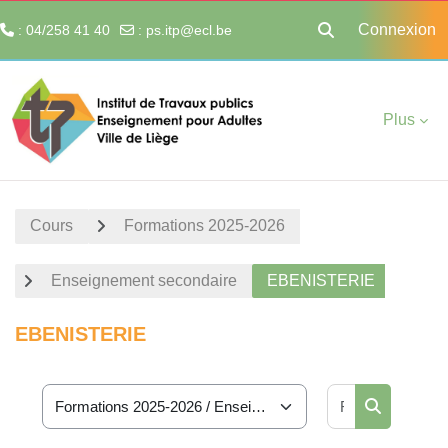
Connexion
: 04/258 41 40
:
ps.itp@ecl.be
Activer/désactiver 
Passer au contenu principal
Plus
Cours
Formations 2025-2026
Enseignement secondaire
EBENISTERIE
EBENISTERIE
Rechercher 
Catégories de cours
Rechercher